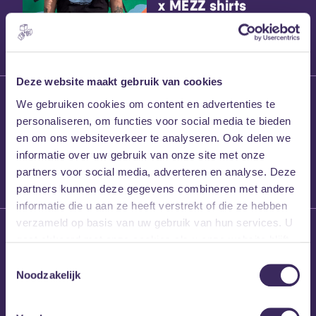
x MEZZ shirts
Deze website maakt gebruik van cookies
27 maart 2026
We gebruiken cookies om content en advertenties te
Willem’s Blog:
personaliseren, om functies voor social media te bieden
Frans Kalf
en om ons websiteverkeer te analyseren. Ook delen we
informatie over uw gebruik van onze site met onze
partners voor social media, adverteren en analyse. Deze
partners kunnen deze gegevens combineren met andere
informatie die u aan ze heeft verstrekt of die ze hebben
verzameld op basis van uw gebruik van hun services. U
26 maart 2026
gaat akkoord met onze cookies als u onze website blijft
Willem’s Blog: High
gebruiken.
Hi
Toestemmingsselectie
Noodzakelijk