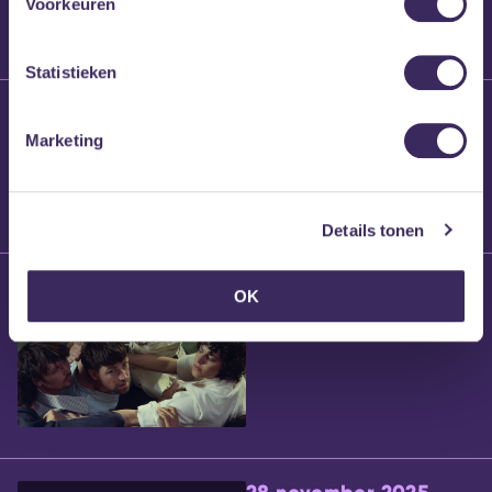
Voorkeuren
Statistieken
25 maart 2026
Willem’s Blog:
Marketing
Brennt Vanneste
Details tonen
24 maart 2026
OK
Willem’s Blog: Ão