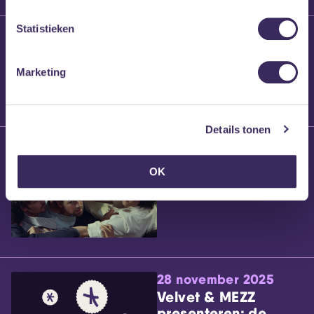
Statistieken
25 maart 2026
Willem’s Blog:
Brennt Vanneste
Marketing
Details tonen
24 maart 2026
Willem’s Blog: Ão
OK
28 november 2025
Velvet & MEZZ
presenteren: de