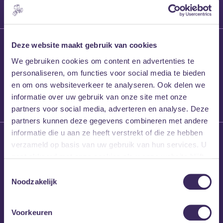
27 maart 2026
Deze website maakt gebruik van cookies
Willem’s Blog:
We gebruiken cookies om content en advertenties te
Frans Kalf
personaliseren, om functies voor social media te bieden
en om ons websiteverkeer te analyseren. Ook delen we
informatie over uw gebruik van onze site met onze
partners voor social media, adverteren en analyse. Deze
partners kunnen deze gegevens combineren met andere
informatie die u aan ze heeft verstrekt of die ze hebben
26 maart 2026
verzameld op basis van uw gebruik van hun services. U
Willem’s Blog: High
gaat akkoord met onze cookies als u onze website blijft
Hi
gebruiken.
Toestemmingsselectie
Noodzakelijk
Voorkeuren