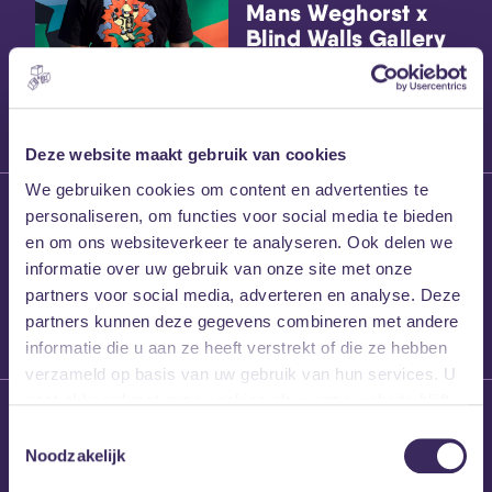
Mans Weghorst x
Blind Walls Gallery
x MEZZ shirts
Deze website maakt gebruik van cookies
We gebruiken cookies om content en advertenties te
27 maart 2026
personaliseren, om functies voor social media te bieden
Willem’s Blog:
en om ons websiteverkeer te analyseren. Ook delen we
Frans Kalf
informatie over uw gebruik van onze site met onze
partners voor social media, adverteren en analyse. Deze
partners kunnen deze gegevens combineren met andere
informatie die u aan ze heeft verstrekt of die ze hebben
verzameld op basis van uw gebruik van hun services. U
gaat akkoord met onze cookies als u onze website blijft
26 maart 2026
gebruiken.
Toestemmingsselectie
Willem’s Blog: High
Noodzakelijk
Hi