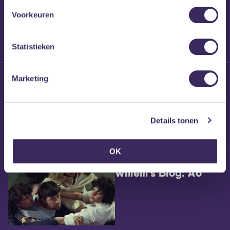
Voorkeuren
Statistieken
25 maart 2026
Marketing
Willem’s Blog:
Brennt Vanneste
Details tonen
OK
24 maart 2026
Willem’s Blog: Ão