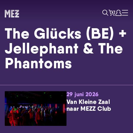
Tickets
Account
Progr
Menu
Zoek
The Glücks (BE) +
Jellephant & The
Phantoms
Skip navigatie
29 juni 2026
Van Kleine Zaal
naar MEZZ Club