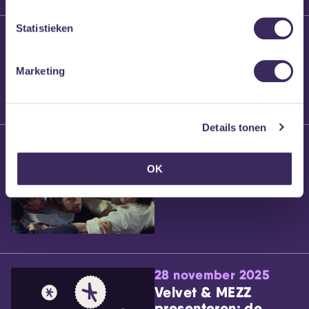
Statistieken
25 maart 2026
Willem’s Blog:
Brennt Vanneste
Marketing
Details tonen
24 maart 2026
Willem’s Blog: Ão
OK
28 november 2025
Velvet & MEZZ
presenteren: de