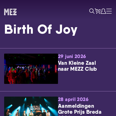
Tickets
Account
Progr
Menu
Zoek
Birth Of Joy
29 juni 2026
Van Kleine Zaal
naar MEZZ Club
Skip navigatie
28 april 2026
Aanmeldingen
Grote Prijs Breda