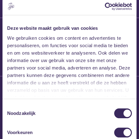
27 maart 2026
Deze website maakt gebruik van cookies
Willem’s Blog:
We gebruiken cookies om content en advertenties te
Frans Kalf
personaliseren, om functies voor social media te bieden
en om ons websiteverkeer te analyseren. Ook delen we
informatie over uw gebruik van onze site met onze
partners voor social media, adverteren en analyse. Deze
partners kunnen deze gegevens combineren met andere
informatie die u aan ze heeft verstrekt of die ze hebben
26 maart 2026
verzameld op basis van uw gebruik van hun services. U
Willem’s Blog: High
gaat akkoord met onze cookies als u onze website blijft
Hi
gebruiken.
Toestemmingsselectie
Noodzakelijk
Voorkeuren