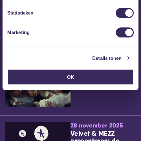
Statistieken
25 maart 2026
Willem’s Blog:
Brennt Vanneste
Marketing
Details tonen
24 maart 2026
Willem’s Blog: Ão
OK
28 november 2025
Velvet & MEZZ
presenteren: de