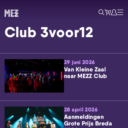
Tickets
Account
Progr
Menu
Zoek
Club 3voor12
29 juni 2026
Van Kleine Zaal
naar MEZZ Club
Skip navigatie
28 april 2026
Aanmeldingen
Grote Prijs Breda