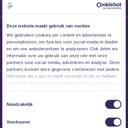
27 maart 2026
Deze website maakt gebruik van cookies
Willem’s Blog:
We gebruiken cookies om content en advertenties te
Frans Kalf
personaliseren, om functies voor social media te bieden
en om ons websiteverkeer te analyseren. Ook delen we
informatie over uw gebruik van onze site met onze
partners voor social media, adverteren en analyse. Deze
partners kunnen deze gegevens combineren met andere
informatie die u aan ze heeft verstrekt of die ze hebben
26 maart 2026
verzameld op basis van uw gebruik van hun services. U
Willem’s Blog: High
gaat akkoord met onze cookies als u onze website blijft
Hi
gebruiken.
Toestemmingsselectie
Noodzakelijk
Voorkeuren