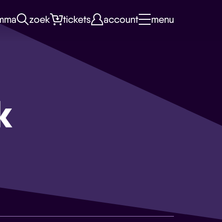
mma
zoek
tickets
account
menu
k