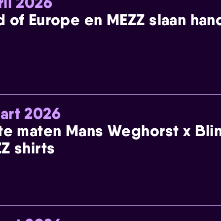
ril 2026
 of Europe en MEZZ slaan han
art 2026
te maten Mans Weghorst x Blin
Z shirts