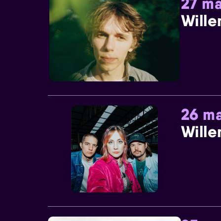
27 ma
Wille
26 ma
Wille