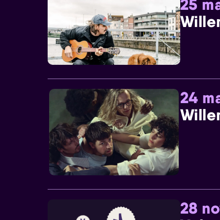
25 ma
Wille
24 ma
Wille
28 n