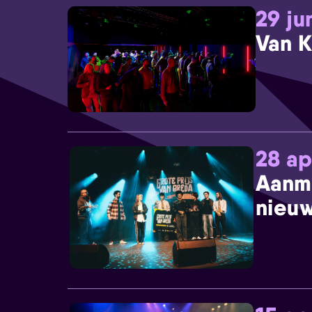
29 ju
Van K
28 ap
Aanm
nieuw