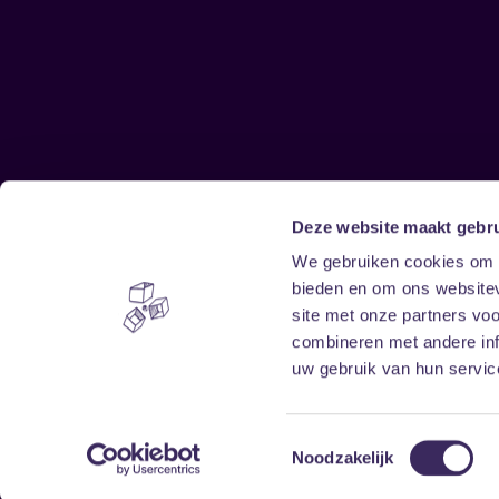
Deze website maakt gebru
Sitemap
We gebruiken cookies om c
bieden en om ons websitev
Home
Disclaimer
site met onze partners vo
Vrijwilligers
Toegankelijkheid
combineren met andere inf
Verhuur
Privacy & cookies
uw gebruik van hun service
Toestemmingsselectie
Noodzakelijk