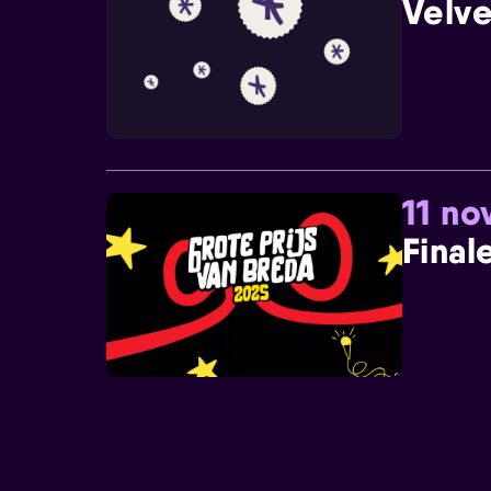
Velve
11 n
Final