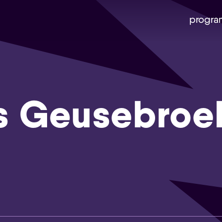
progra
ls Geusebroe
Skip navigatie