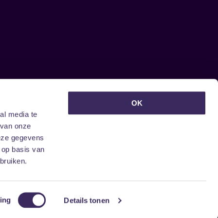
euwsbrief ontvangen?
OK
al media te
 van onze
deze gegevens
 op basis van
bruiken.
ing
Details tonen