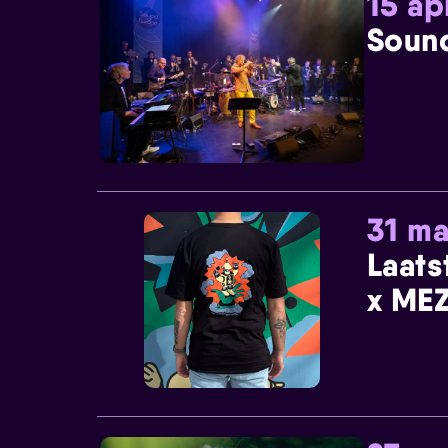
15 ap
Sound
31 ma
Laats
x MEZ