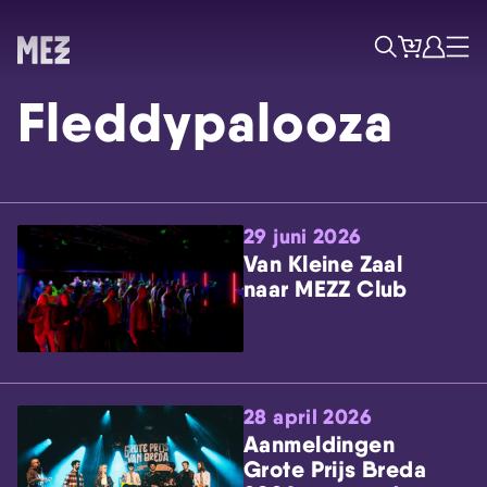
Tickets
Account
Progr
Menu
Zoek
Fleddypalooza
29 juni 2026
Van Kleine Zaal
naar MEZZ Club
Skip navigatie
28 april 2026
Aanmeldingen
Grote Prijs Breda