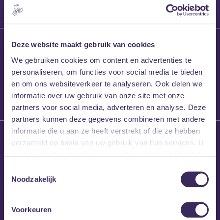
27 maart 2026
Deze website maakt gebruik van cookies
Willem’s Blog:
We gebruiken cookies om content en advertenties te
Frans Kalf
personaliseren, om functies voor social media te bieden
en om ons websiteverkeer te analyseren. Ook delen we
informatie over uw gebruik van onze site met onze
partners voor social media, adverteren en analyse. Deze
partners kunnen deze gegevens combineren met andere
informatie die u aan ze heeft verstrekt of die ze hebben
26 maart 2026
verzameld op basis van uw gebruik van hun services. U
Willem’s Blog: High
gaat akkoord met onze cookies als u onze website blijft
Hi
gebruiken.
Toestemmingsselectie
Noodzakelijk
Voorkeuren