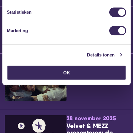
Statistieken
25 maart 2026
Willem’s Blog:
Brennt Vanneste
Marketing
Details tonen
24 maart 2026
Willem’s Blog: Ão
OK
28 november 2025
Velvet & MEZZ
presenteren: de