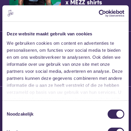
x MEZZ shirts
Deze website maakt gebruik van cookies
27 maart 2026
We gebruiken cookies om content en advertenties te
Willem’s Blog:
personaliseren, om functies voor social media te bieden
Frans Kalf
en om ons websiteverkeer te analyseren. Ook delen we
informatie over uw gebruik van onze site met onze
partners voor social media, adverteren en analyse. Deze
partners kunnen deze gegevens combineren met andere
informatie die u aan ze heeft verstrekt of die ze hebben
verzameld op basis van uw gebruik van hun services. U
26 maart 2026
gaat akkoord met onze cookies als u onze website blijft
Willem’s Blog: High
gebruiken.
Hi
Toestemmingsselectie
Noodzakelijk