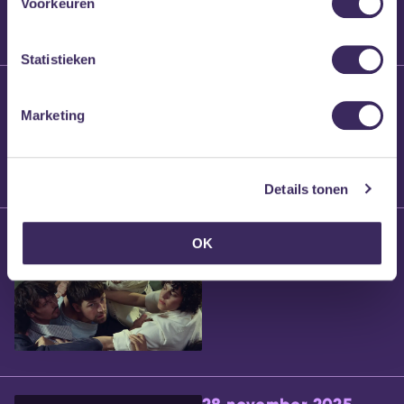
Voorkeuren
Statistieken
25 maart 2026
Willem’s Blog:
Marketing
Brennt Vanneste
Details tonen
24 maart 2026
OK
Willem’s Blog: Ão