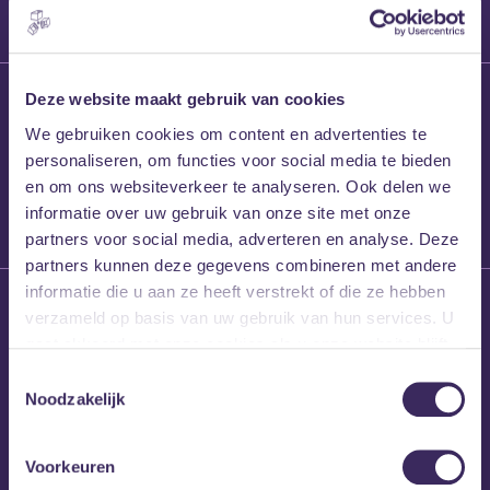
27 maart 2026
Deze website maakt gebruik van cookies
Willem’s Blog:
We gebruiken cookies om content en advertenties te
Frans Kalf
personaliseren, om functies voor social media te bieden
en om ons websiteverkeer te analyseren. Ook delen we
informatie over uw gebruik van onze site met onze
partners voor social media, adverteren en analyse. Deze
partners kunnen deze gegevens combineren met andere
informatie die u aan ze heeft verstrekt of die ze hebben
26 maart 2026
verzameld op basis van uw gebruik van hun services. U
Willem’s Blog: High
gaat akkoord met onze cookies als u onze website blijft
Hi
gebruiken.
Toestemmingsselectie
Noodzakelijk
Voorkeuren