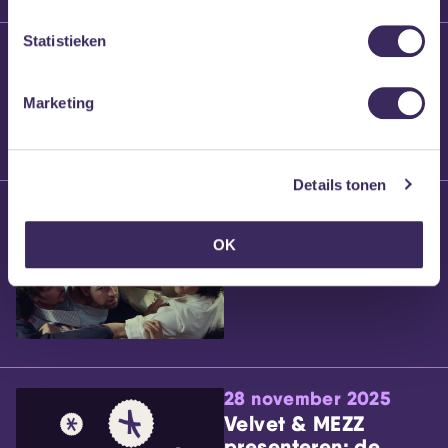
Statistieken
25 maart 2026
Willem’s Blog:
Brennt Vanneste
Marketing
Details tonen
24 maart 2026
Willem’s Blog: Ão
OK
28 november 2025
Velvet & MEZZ
presenteren: de