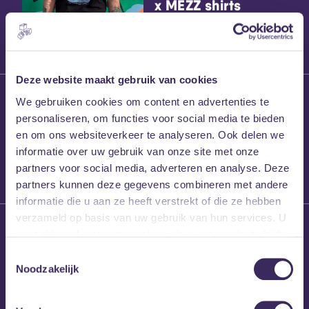
x MEZZ shirts
Deze website maakt gebruik van cookies
27 maart 2026
We gebruiken cookies om content en advertenties te
Willem’s Blog:
personaliseren, om functies voor social media te bieden
Frans Kalf
en om ons websiteverkeer te analyseren. Ook delen we
informatie over uw gebruik van onze site met onze
partners voor social media, adverteren en analyse. Deze
partners kunnen deze gegevens combineren met andere
informatie die u aan ze heeft verstrekt of die ze hebben
verzameld op basis van uw gebruik van hun services. U
26 maart 2026
gaat akkoord met onze cookies als u onze website blijft
Willem’s Blog: High
gebruiken.
Hi
Toestemmingsselectie
Noodzakelijk