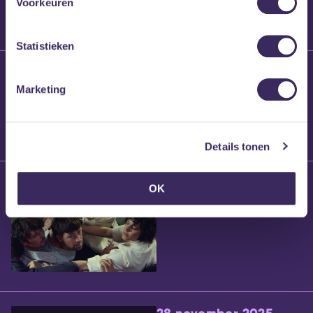
Voorkeuren
Statistieken
25 maart 2026
Willem’s Blog:
Marketing
Brennt Vanneste
Details tonen
24 maart 2026
OK
Willem’s Blog: Ão