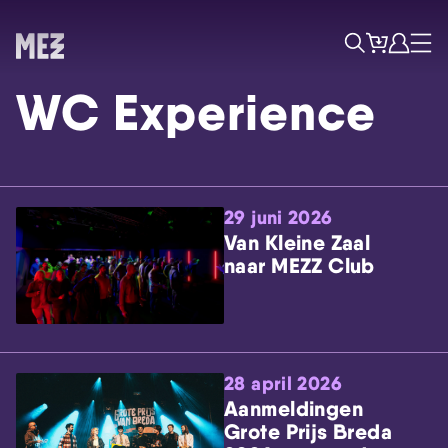
Tickets
Account
Progr
Menu
Zoek
WC Experience
29 juni 2026
Van Kleine Zaal
naar MEZZ Club
Skip navigatie
28 april 2026
Aanmeldingen
Grote Prijs Breda