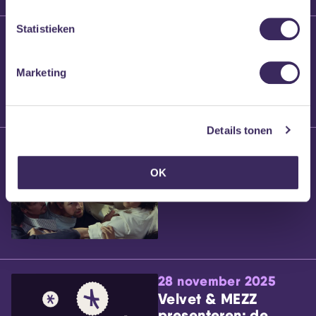
Statistieken
25 maart 2026
Willem’s Blog:
Brennt Vanneste
Marketing
Details tonen
24 maart 2026
Willem’s Blog: Ão
OK
28 november 2025
Velvet & MEZZ
presenteren: de