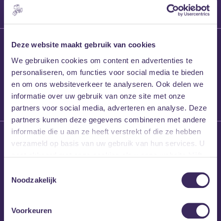
27 maart 2026
Deze website maakt gebruik van cookies
Willem’s Blog:
We gebruiken cookies om content en advertenties te
Frans Kalf
personaliseren, om functies voor social media te bieden
en om ons websiteverkeer te analyseren. Ook delen we
informatie over uw gebruik van onze site met onze
partners voor social media, adverteren en analyse. Deze
partners kunnen deze gegevens combineren met andere
informatie die u aan ze heeft verstrekt of die ze hebben
26 maart 2026
verzameld op basis van uw gebruik van hun services. U
Willem’s Blog: High
gaat akkoord met onze cookies als u onze website blijft
Hi
gebruiken.
Toestemmingsselectie
Noodzakelijk
Voorkeuren