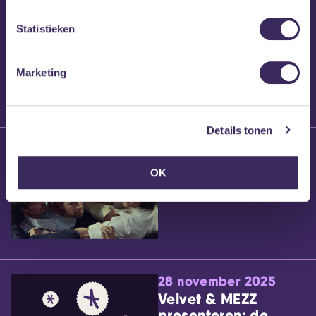
Statistieken
25 maart 2026
Willem’s Blog:
Brennt Vanneste
Marketing
Details tonen
24 maart 2026
Willem’s Blog: Ão
OK
28 november 2025
Velvet & MEZZ
presenteren: de