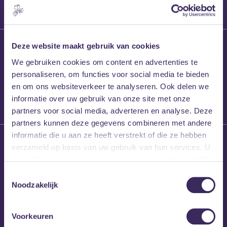
27 maart 2026
Deze website maakt gebruik van cookies
Willem’s Blog:
We gebruiken cookies om content en advertenties te
Frans Kalf
personaliseren, om functies voor social media te bieden
en om ons websiteverkeer te analyseren. Ook delen we
informatie over uw gebruik van onze site met onze
partners voor social media, adverteren en analyse. Deze
partners kunnen deze gegevens combineren met andere
informatie die u aan ze heeft verstrekt of die ze hebben
26 maart 2026
verzameld op basis van uw gebruik van hun services. U
Willem’s Blog: High
gaat akkoord met onze cookies als u onze website blijft
Hi
gebruiken.
Toestemmingsselectie
Noodzakelijk
Voorkeuren