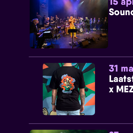
15 ap
Sound
31 ma
Laats
x MEZ