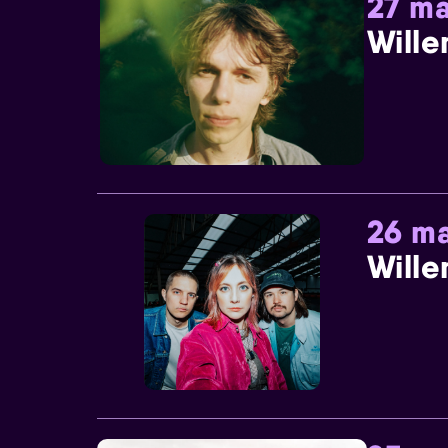
27 ma
Wille
26 ma
Wille