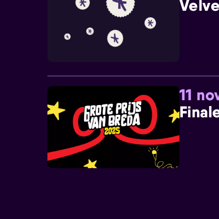
Velve
11 n
Final