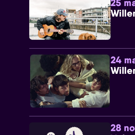
25 ma
Wille
24 ma
Wille
28 n