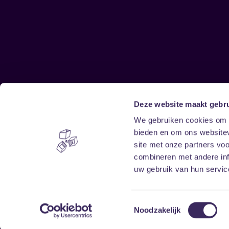
Deze website maakt gebru
Sitemap
We gebruiken cookies om c
bieden en om ons websitev
Home
Disclaimer
site met onze partners vo
Vrijwilligers
Toegankelijkheid
combineren met andere inf
Verhuur
Privacy & cookies
uw gebruik van hun service
Toestemmingsselectie
Noodzakelijk