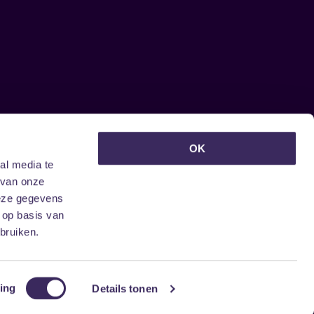
euwsbrief ontvangen?
OK
al media te
 van onze
deze gegevens
 op basis van
bruiken.
ing
Details tonen