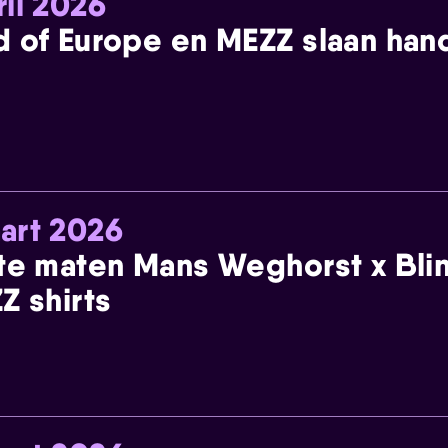
ril 2026
 of Europe en MEZZ slaan han
art 2026
te maten Mans Weghorst x Blin
Z shirts