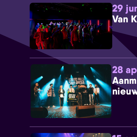
29 ju
Van K
28 ap
Aanm
nieuw