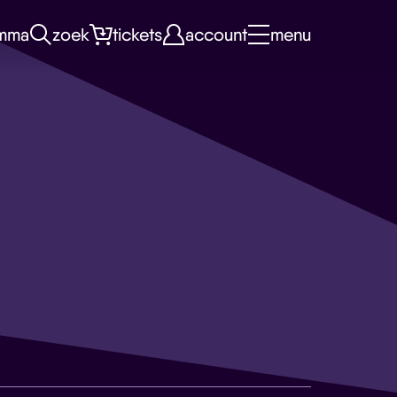
mma
zoek
tickets
account
menu