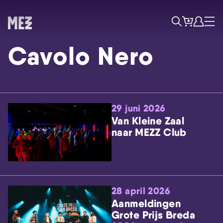
Tickets
Account
Progr
Menu
Zoek
Cavolo Nero
29 juni 2026
Van Kleine Zaal
naar MEZZ Club
Skip navigatie
28 april 2026
Aanmeldingen
Grote Prijs Breda