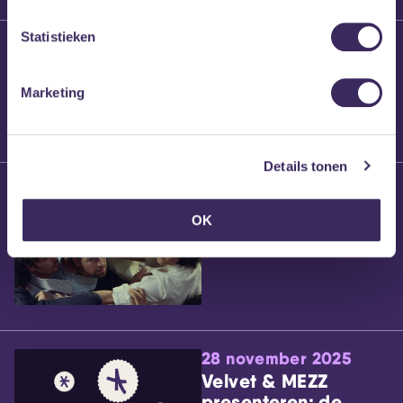
Statistieken
25 maart 2026
Willem’s Blog:
Brennt Vanneste
Marketing
Details tonen
24 maart 2026
Willem’s Blog: Ão
OK
28 november 2025
Velvet & MEZZ
presenteren: de