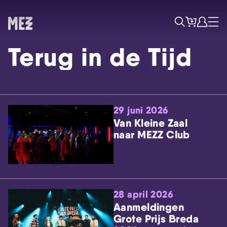
Tickets
Account
Progr
Menu
Zoek
Terug in de Tijd
29 juni 2026
Van Kleine Zaal
naar MEZZ Club
Skip navigatie
28 april 2026
Aanmeldingen
Grote Prijs Breda