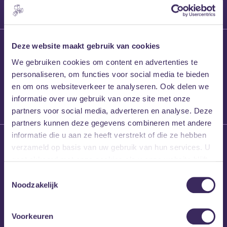
27 maart 2026
Deze website maakt gebruik van cookies
Willem’s Blog:
We gebruiken cookies om content en advertenties te
Frans Kalf
personaliseren, om functies voor social media te bieden
en om ons websiteverkeer te analyseren. Ook delen we
informatie over uw gebruik van onze site met onze
partners voor social media, adverteren en analyse. Deze
partners kunnen deze gegevens combineren met andere
informatie die u aan ze heeft verstrekt of die ze hebben
26 maart 2026
verzameld op basis van uw gebruik van hun services. U
Willem’s Blog: High
gaat akkoord met onze cookies als u onze website blijft
Hi
gebruiken.
Toestemmingsselectie
Noodzakelijk
Voorkeuren