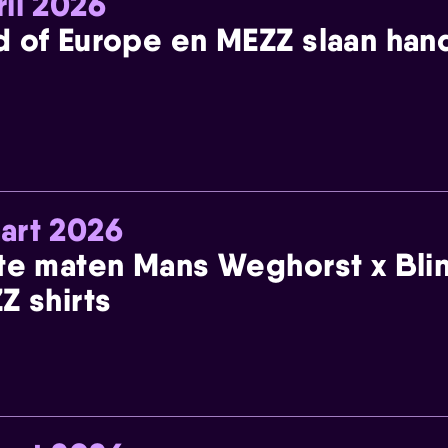
ril 2026
 of Europe en MEZZ slaan han
art 2026
te maten Mans Weghorst x Blin
Z shirts