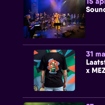
15 ap
Sound
31 ma
Laats
x MEZ