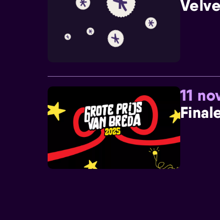
Velve
11 n
Final