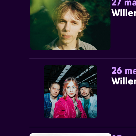
27 ma
Wille
26 ma
Wille