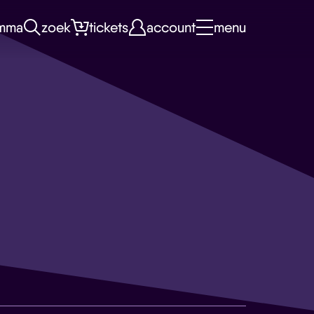
mma
zoek
tickets
account
menu