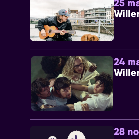
25 ma
Wille
24 ma
Wille
28 n