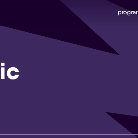
progra
ic
Skip navigatie