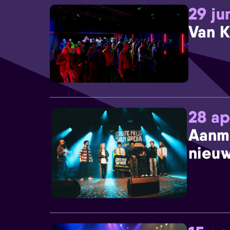
29 ju
Van K
28 ap
Aanm
nieuw