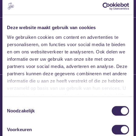
27 maart 2026
Deze website maakt gebruik van cookies
Willem’s Blog:
We gebruiken cookies om content en advertenties te
Frans Kalf
personaliseren, om functies voor social media te bieden
en om ons websiteverkeer te analyseren. Ook delen we
informatie over uw gebruik van onze site met onze
partners voor social media, adverteren en analyse. Deze
partners kunnen deze gegevens combineren met andere
informatie die u aan ze heeft verstrekt of die ze hebben
26 maart 2026
verzameld op basis van uw gebruik van hun services. U
Willem’s Blog: High
gaat akkoord met onze cookies als u onze website blijft
Hi
gebruiken.
Toestemmingsselectie
Noodzakelijk
Voorkeuren