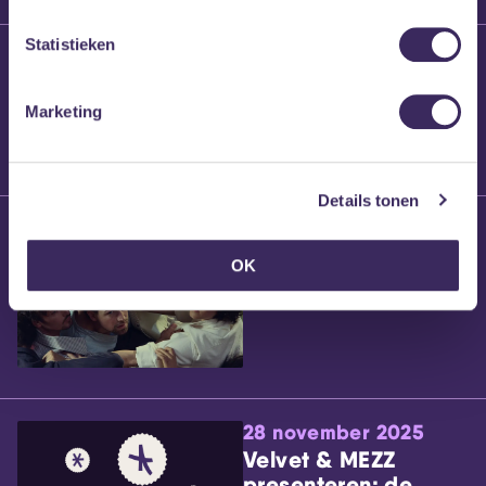
Statistieken
25 maart 2026
Willem’s Blog:
Brennt Vanneste
Marketing
Details tonen
24 maart 2026
Willem’s Blog: Ão
OK
28 november 2025
Velvet & MEZZ
presenteren: de