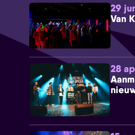
29 ju
Van K
28 ap
Aanm
nieuw