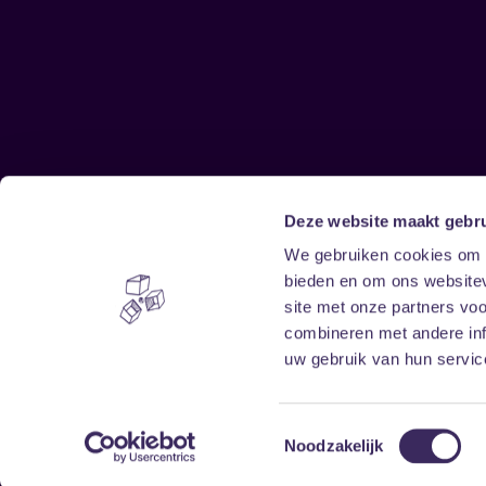
Deze website maakt gebru
Sitemap
We gebruiken cookies om c
bieden en om ons websitev
Home
Disclaimer
site met onze partners vo
Vrijwilligers
Toegankelijkheid
combineren met andere inf
Verhuur
Privacy & cookies
uw gebruik van hun service
Toestemmingsselectie
Noodzakelijk