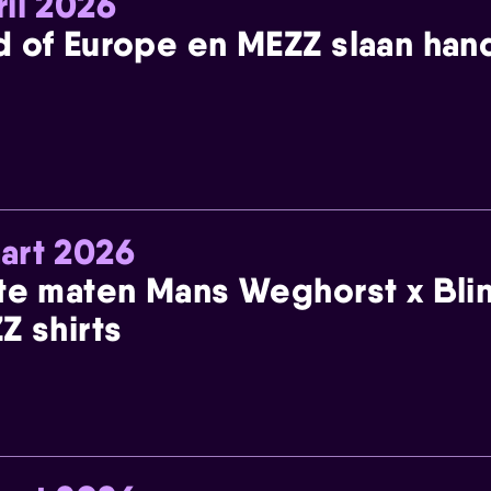
ril 2026
 of Europe en MEZZ slaan han
art 2026
te maten Mans Weghorst x Blin
Z shirts