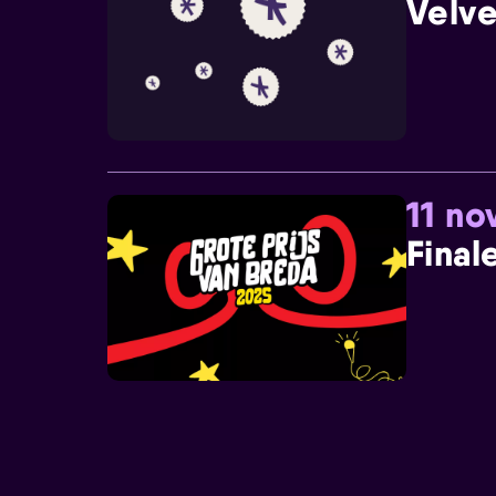
Velve
11 n
Final