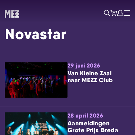
Tickets
Account
Progr
Menu
Zoek
Novastar
29 juni 2026
Van Kleine Zaal
naar MEZZ Club
Skip navigatie
28 april 2026
Aanmeldingen
Grote Prijs Breda