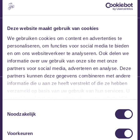
27 maart 2026
Deze website maakt gebruik van cookies
Willem’s Blog:
We gebruiken cookies om content en advertenties te
Frans Kalf
personaliseren, om functies voor social media te bieden
en om ons websiteverkeer te analyseren. Ook delen we
informatie over uw gebruik van onze site met onze
partners voor social media, adverteren en analyse. Deze
partners kunnen deze gegevens combineren met andere
informatie die u aan ze heeft verstrekt of die ze hebben
26 maart 2026
verzameld op basis van uw gebruik van hun services. U
Willem’s Blog: High
gaat akkoord met onze cookies als u onze website blijft
Hi
gebruiken.
Toestemmingsselectie
Noodzakelijk
Voorkeuren