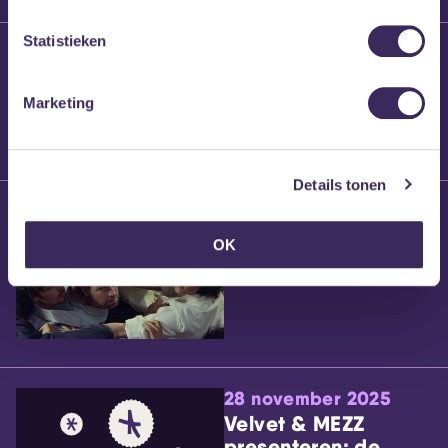
Statistieken
25 maart 2026
Willem’s Blog:
Brennt Vanneste
Marketing
Details tonen
24 maart 2026
Willem’s Blog: Ão
OK
28 november 2025
Velvet & MEZZ
presenteren: de