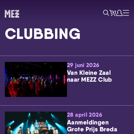
Tickets
Account
Progr
Menu
Zoek
CLUBBING
29 juni 2026
Van Kleine Zaal
naar MEZZ Club
Skip navigatie
28 april 2026
Aanmeldingen
Grote Prijs Breda