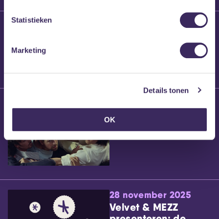
Statistieken
25 maart 2026
Willem’s Blog:
Brennt Vanneste
Marketing
Details tonen
24 maart 2026
Willem’s Blog: Ão
OK
28 november 2025
Velvet & MEZZ
presenteren: de