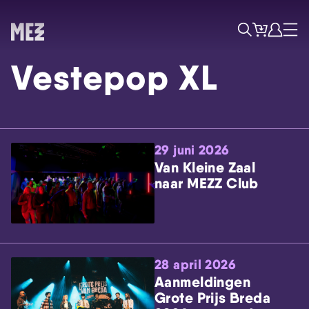
Tickets
Account
Progr
Menu
Zoek
Vestepop XL
29 juni 2026
Van Kleine Zaal
naar MEZZ Club
Skip navigatie
28 april 2026
Aanmeldingen
Grote Prijs Breda