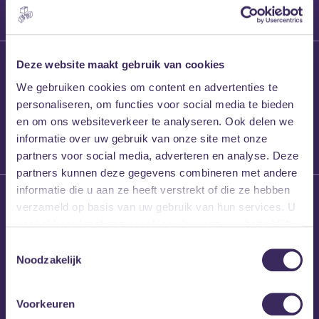
27 maart 2026
Deze website maakt gebruik van cookies
Willem’s Blog:
We gebruiken cookies om content en advertenties te
Frans Kalf
personaliseren, om functies voor social media te bieden
en om ons websiteverkeer te analyseren. Ook delen we
informatie over uw gebruik van onze site met onze
partners voor social media, adverteren en analyse. Deze
partners kunnen deze gegevens combineren met andere
informatie die u aan ze heeft verstrekt of die ze hebben
26 maart 2026
verzameld op basis van uw gebruik van hun services. U
Willem’s Blog: High
gaat akkoord met onze cookies als u onze website blijft
Hi
gebruiken.
Toestemmingsselectie
Noodzakelijk
Voorkeuren