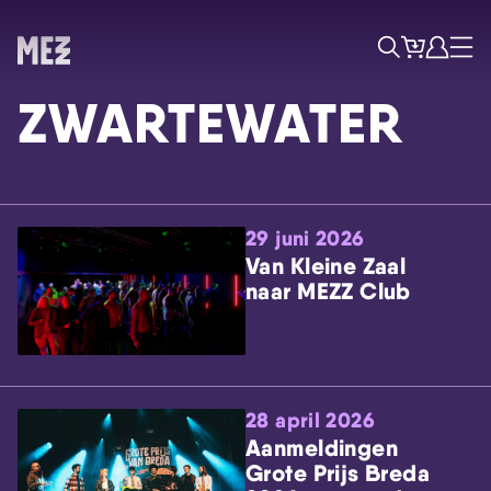
Tickets
Account
Progr
Menu
Zoek
ZWARTEWATER
29 juni 2026
Van Kleine Zaal
naar MEZZ Club
Skip navigatie
28 april 2026
Aanmeldingen
Grote Prijs Breda