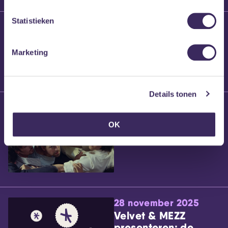
Statistieken
25 maart 2026
Willem’s Blog:
Brennt Vanneste
Marketing
Details tonen
24 maart 2026
Willem’s Blog: Ão
OK
28 november 2025
Velvet & MEZZ
presenteren: de