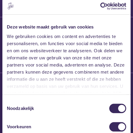
27 maart 2026
Deze website maakt gebruik van cookies
Willem’s Blog:
We gebruiken cookies om content en advertenties te
Frans Kalf
personaliseren, om functies voor social media te bieden
en om ons websiteverkeer te analyseren. Ook delen we
informatie over uw gebruik van onze site met onze
partners voor social media, adverteren en analyse. Deze
partners kunnen deze gegevens combineren met andere
informatie die u aan ze heeft verstrekt of die ze hebben
26 maart 2026
verzameld op basis van uw gebruik van hun services. U
Willem’s Blog: High
gaat akkoord met onze cookies als u onze website blijft
Hi
gebruiken.
Toestemmingsselectie
Noodzakelijk
Voorkeuren