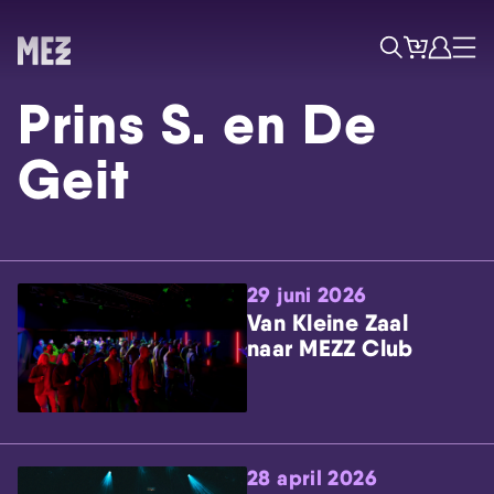
Tickets
Account
Progr
Menu
Zoek
Prins S. en De
Geit
29 juni 2026
Skip navigatie
Van Kleine Zaal
naar MEZZ Club
28 april 2026