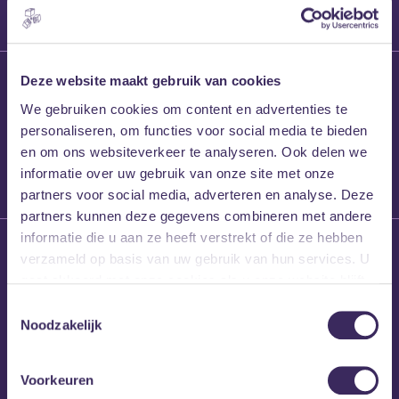
27 maart 2026
Deze website maakt gebruik van cookies
Willem’s Blog:
We gebruiken cookies om content en advertenties te
Frans Kalf
personaliseren, om functies voor social media te bieden
en om ons websiteverkeer te analyseren. Ook delen we
informatie over uw gebruik van onze site met onze
partners voor social media, adverteren en analyse. Deze
partners kunnen deze gegevens combineren met andere
informatie die u aan ze heeft verstrekt of die ze hebben
26 maart 2026
verzameld op basis van uw gebruik van hun services. U
Willem’s Blog: High
gaat akkoord met onze cookies als u onze website blijft
Hi
gebruiken.
Toestemmingsselectie
Noodzakelijk
Voorkeuren