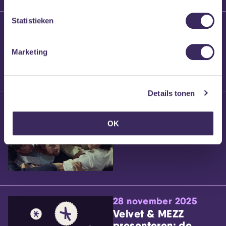
Statistieken
25 maart 2026
Willem’s Blog:
Brennt Vanneste
Marketing
Details tonen
24 maart 2026
Willem’s Blog: Ão
OK
28 november 2025
Velvet & MEZZ
presenteren: de