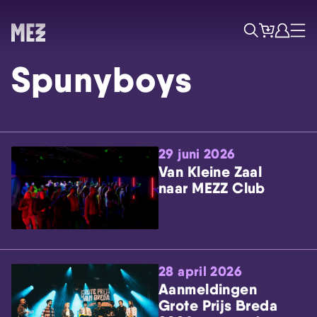
Tickets
Account
Progr
Menu
Zoek
Spunyboys
29 juni 2026
Van Kleine Zaal
naar MEZZ Club
Skip navigatie
28 april 2026
Aanmeldingen
Grote Prijs Breda