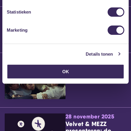
Statistieken
25 maart 2026
Willem’s Blog:
Brennt Vanneste
Marketing
Details tonen
24 maart 2026
Willem’s Blog: Ão
OK
28 november 2025
Velvet & MEZZ
presenteren: de