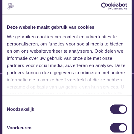
27 maart 2026
Deze website maakt gebruik van cookies
Willem’s Blog:
We gebruiken cookies om content en advertenties te
Frans Kalf
personaliseren, om functies voor social media te bieden
en om ons websiteverkeer te analyseren. Ook delen we
informatie over uw gebruik van onze site met onze
partners voor social media, adverteren en analyse. Deze
partners kunnen deze gegevens combineren met andere
informatie die u aan ze heeft verstrekt of die ze hebben
26 maart 2026
verzameld op basis van uw gebruik van hun services. U
Willem’s Blog: High
gaat akkoord met onze cookies als u onze website blijft
Hi
gebruiken.
Toestemmingsselectie
Noodzakelijk
Voorkeuren