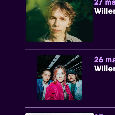
27 ma
Wille
26 ma
Wille