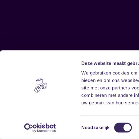
Deze website maakt gebru
Sitemap
We gebruiken cookies om c
bieden en om ons websitev
Home
Disclaimer
site met onze partners vo
Vrijwilligers
Toegankelijkheid
combineren met andere inf
Verhuur
Privacy & cookies
uw gebruik van hun service
Toestemmingsselectie
Noodzakelijk