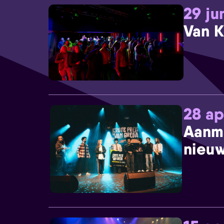
29 ju
Van K
28 ap
Aanm
nieuw