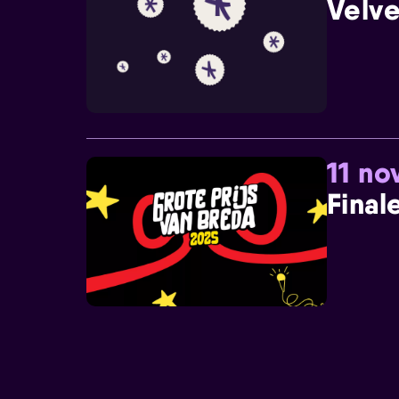
Velve
11 n
Final