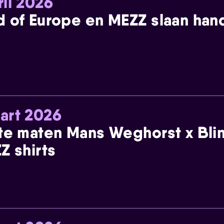
ril 2026
 of Europe en MEZZ slaan han
art 2026
te maten Mans Weghorst x Blin
Z shirts