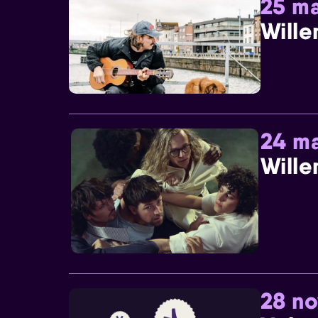
25 ma
Wille
24 ma
Wille
28 n