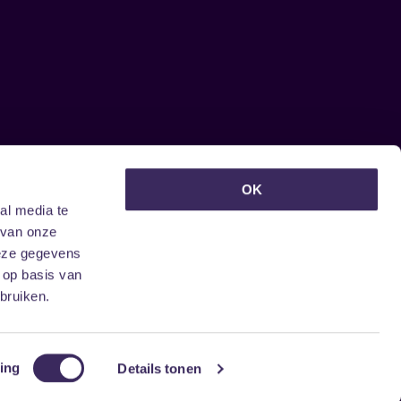
euwsbrief ontvangen?
OK
al media te
 van onze
deze gegevens
 op basis van
bruiken.
ing
Details tonen