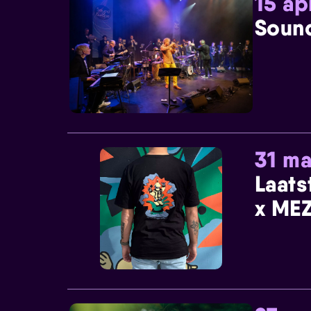
15 ap
Sound
31 ma
Laats
x MEZ