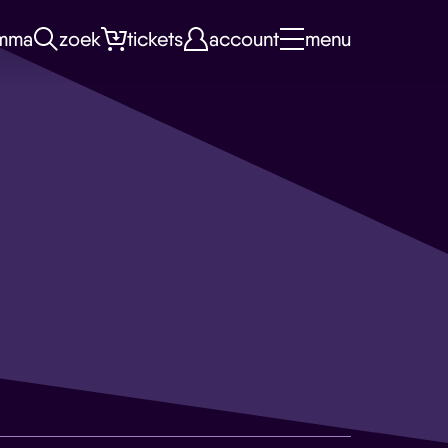
mma
zoek
tickets
account
menu