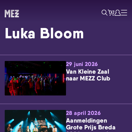
Tickets
Account
Progr
Menu
Zoek
Luka Bloom
29 juni 2026
Van Kleine Zaal
naar MEZZ Club
Skip navigatie
28 april 2026
Aanmeldingen
Grote Prijs Breda