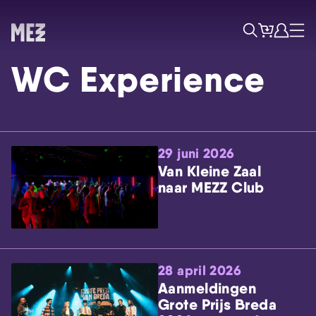
Tickets
Account
Progr
Menu
Zoek
WC Experience
29 juni 2026
Van Kleine Zaal
naar MEZZ Club
Skip navigatie
28 april 2026
Aanmeldingen
Grote Prijs Breda