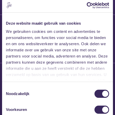
27 maart 2026
Deze website maakt gebruik van cookies
Willem’s Blog:
We gebruiken cookies om content en advertenties te
Frans Kalf
personaliseren, om functies voor social media te bieden
en om ons websiteverkeer te analyseren. Ook delen we
informatie over uw gebruik van onze site met onze
partners voor social media, adverteren en analyse. Deze
partners kunnen deze gegevens combineren met andere
informatie die u aan ze heeft verstrekt of die ze hebben
26 maart 2026
verzameld op basis van uw gebruik van hun services. U
Willem’s Blog: High
gaat akkoord met onze cookies als u onze website blijft
Hi
gebruiken.
Toestemmingsselectie
Noodzakelijk
Voorkeuren