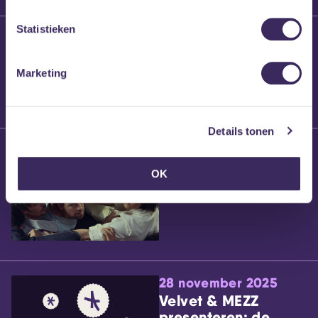
Statistieken
25 maart 2026
Willem’s Blog:
Brennt Vanneste
Marketing
Details tonen
24 maart 2026
Willem’s Blog: Ão
OK
28 november 2025
Velvet & MEZZ
presenteren: de