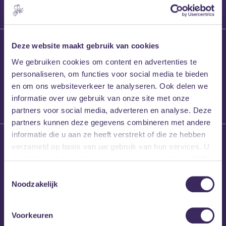
27 maart 2026
Deze website maakt gebruik van cookies
Willem’s Blog:
We gebruiken cookies om content en advertenties te
Frans Kalf
personaliseren, om functies voor social media te bieden
en om ons websiteverkeer te analyseren. Ook delen we
informatie over uw gebruik van onze site met onze
partners voor social media, adverteren en analyse. Deze
partners kunnen deze gegevens combineren met andere
informatie die u aan ze heeft verstrekt of die ze hebben
26 maart 2026
verzameld op basis van uw gebruik van hun services. U
Willem’s Blog: High
gaat akkoord met onze cookies als u onze website blijft
Hi
gebruiken.
Toestemmingsselectie
Noodzakelijk
Voorkeuren