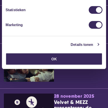
Statistieken
25 maart 2026
Willem’s Blog:
Brennt Vanneste
Marketing
Details tonen
24 maart 2026
Willem’s Blog: Ão
OK
28 november 2025
Velvet & MEZZ
presenteren: de