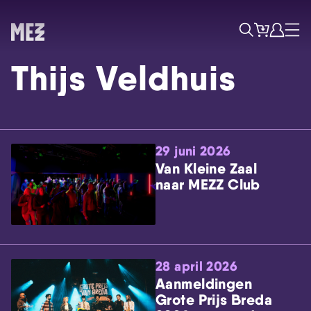
Tickets
Account
Progr
Menu
Zoek
Thijs Veldhuis
29 juni 2026
Van Kleine Zaal
naar MEZZ Club
Skip navigatie
28 april 2026
Aanmeldingen
Grote Prijs Breda