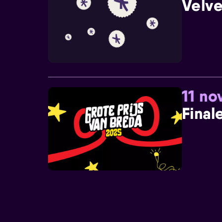
Velve
11 n
Final