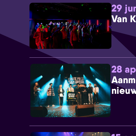
29 ju
Van K
28 ap
Aanm
nieuw