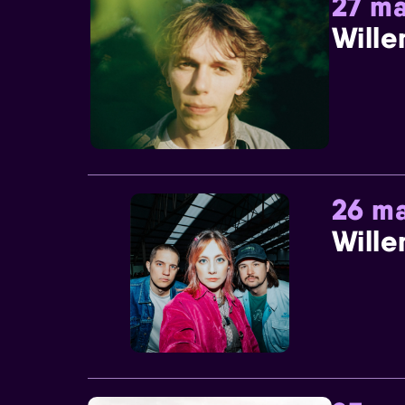
27 ma
Wille
26 ma
Wille