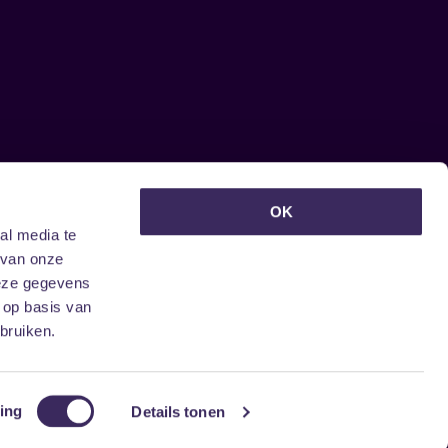
euwsbrief ontvangen?
OK
al media te
 van onze
deze gegevens
 op basis van
bruiken.
ing
Details tonen