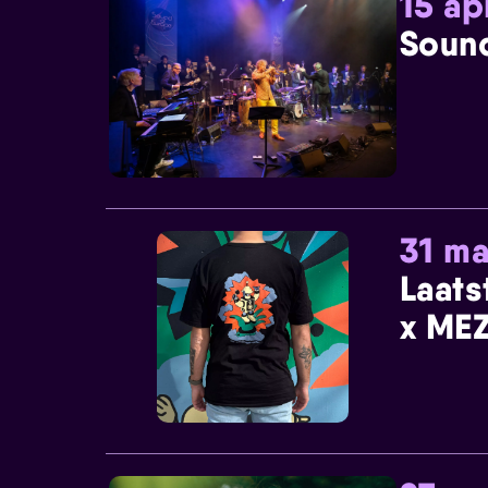
15 ap
Sound
31 ma
Laats
x MEZ