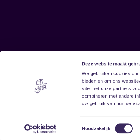
Deze website maakt gebru
Sitemap
We gebruiken cookies om c
bieden en om ons websitev
Home
Disclaimer
site met onze partners vo
Vrijwilligers
Toegankelijkheid
combineren met andere inf
Verhuur
Privacy & cookies
uw gebruik van hun service
Toestemmingsselectie
Noodzakelijk