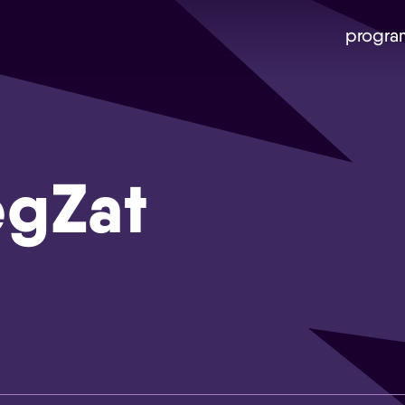
progra
egZat
Skip navigatie