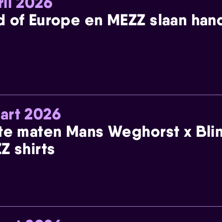
ril 2026
 of Europe en MEZZ slaan han
art 2026
te maten Mans Weghorst x Blin
Z shirts