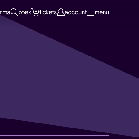
mma
zoek
tickets
account
menu