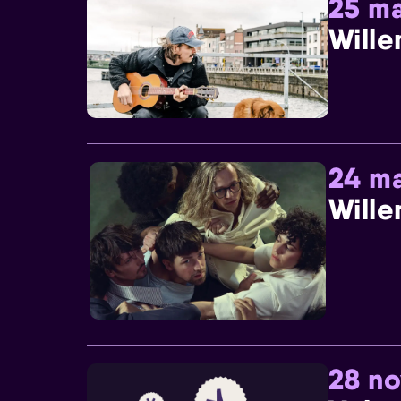
25 ma
Wille
24 ma
Wille
28 n