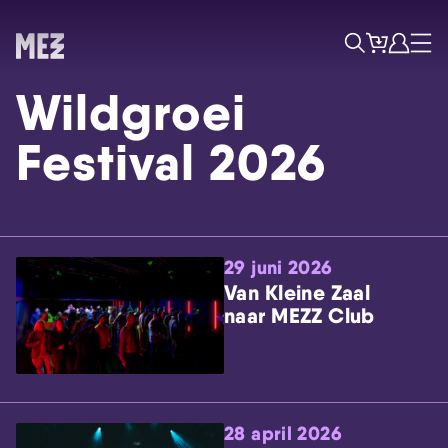
Tickets
Account
Progr
Menu
Zoek
Wildgroei
Festival 2026
29 juni 2026
Skip navigatie
Van Kleine Zaal
naar MEZZ Club
28 april 2026