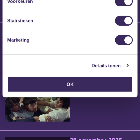
Voorkeuren
Statistieken
25 maart 2026
Willem’s Blog:
Marketing
Brennt Vanneste
Details tonen
24 maart 2026
OK
Willem’s Blog: Ão