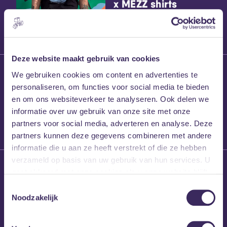
x MEZZ shirts
Deze website maakt gebruik van cookies
27 maart 2026
We gebruiken cookies om content en advertenties te
Willem’s Blog:
personaliseren, om functies voor social media te bieden
Frans Kalf
en om ons websiteverkeer te analyseren. Ook delen we
informatie over uw gebruik van onze site met onze
partners voor social media, adverteren en analyse. Deze
partners kunnen deze gegevens combineren met andere
informatie die u aan ze heeft verstrekt of die ze hebben
verzameld op basis van uw gebruik van hun services. U
26 maart 2026
gaat akkoord met onze cookies als u onze website blijft
Willem’s Blog: High
gebruiken.
Hi
Toestemmingsselectie
Noodzakelijk