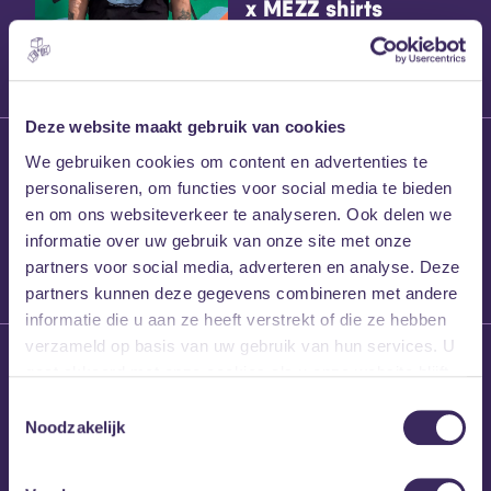
x MEZZ shirts
Deze website maakt gebruik van cookies
27 maart 2026
We gebruiken cookies om content en advertenties te
Willem’s Blog:
personaliseren, om functies voor social media te bieden
Frans Kalf
en om ons websiteverkeer te analyseren. Ook delen we
informatie over uw gebruik van onze site met onze
partners voor social media, adverteren en analyse. Deze
partners kunnen deze gegevens combineren met andere
informatie die u aan ze heeft verstrekt of die ze hebben
verzameld op basis van uw gebruik van hun services. U
26 maart 2026
gaat akkoord met onze cookies als u onze website blijft
Willem’s Blog: High
gebruiken.
Hi
Toestemmingsselectie
Noodzakelijk