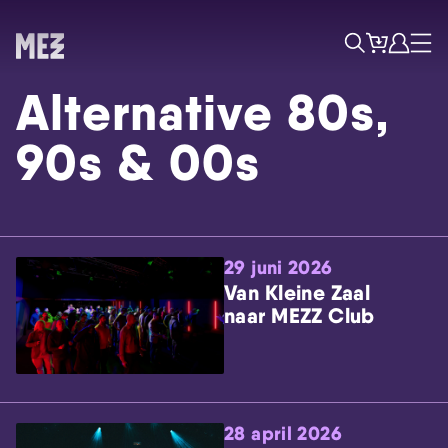
Tickets
Account
Progr
Menu
Zoek
Alternative 80s,
90s & 00s
29 juni 2026
Skip navigatie
Van Kleine Zaal
naar MEZZ Club
28 april 2026