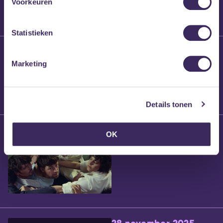
Voorkeuren
Statistieken
25 maart 2026
Willem’s Blog:
Marketing
Brennt Vanneste
Details tonen
24 maart 2026
OK
Willem’s Blog: Ão