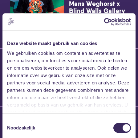
Mans Weghorst x
Blind Walls Gallery
x MEZZ shirts
Deze website maakt gebruik van cookies
We gebruiken cookies om content en advertenties te
27 maart 2026
personaliseren, om functies voor social media te bieden
Willem’s Blog:
en om ons websiteverkeer te analyseren. Ook delen we
Frans Kalf
informatie over uw gebruik van onze site met onze
partners voor social media, adverteren en analyse. Deze
partners kunnen deze gegevens combineren met andere
informatie die u aan ze heeft verstrekt of die ze hebben
verzameld op basis van uw gebruik van hun services. U
gaat akkoord met onze cookies als u onze website blijft
26 maart 2026
gebruiken.
Toestemmingsselectie
Willem’s Blog: High
Noodzakelijk
Hi