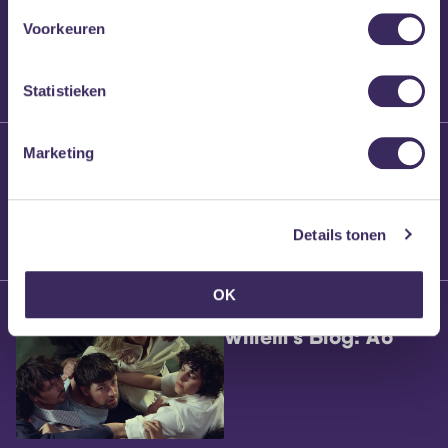
Voorkeuren
Statistieken
25 maart 2026
Marketing
Willem’s Blog:
Brennt Vanneste
Details tonen
OK
24 maart 2026
Willem’s Blog: Ão