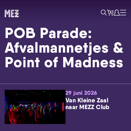
Tickets
Account
Progr
Menu
Zoek
POB Parade:
Afvalmannetjes &
Point of Madness
Skip navigatie
29 juni 2026
Van Kleine Zaal
naar MEZZ Club