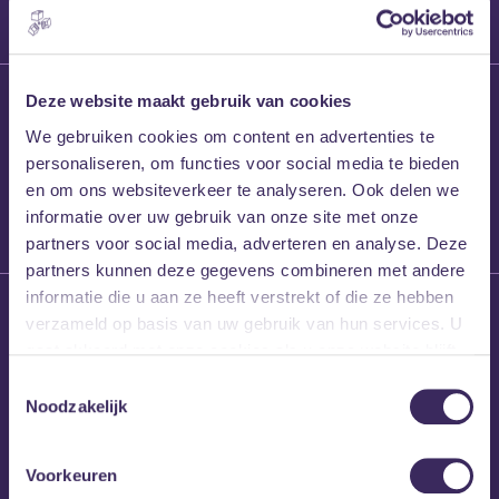
27 maart 2026
Deze website maakt gebruik van cookies
Willem’s Blog:
We gebruiken cookies om content en advertenties te
Frans Kalf
personaliseren, om functies voor social media te bieden
en om ons websiteverkeer te analyseren. Ook delen we
informatie over uw gebruik van onze site met onze
partners voor social media, adverteren en analyse. Deze
partners kunnen deze gegevens combineren met andere
informatie die u aan ze heeft verstrekt of die ze hebben
26 maart 2026
verzameld op basis van uw gebruik van hun services. U
Willem’s Blog: High
gaat akkoord met onze cookies als u onze website blijft
Hi
gebruiken.
Toestemmingsselectie
Noodzakelijk
Voorkeuren