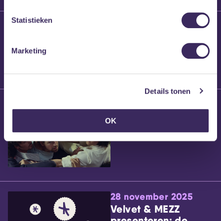
Statistieken
25 maart 2026
Willem’s Blog:
Brennt Vanneste
Marketing
Details tonen
24 maart 2026
Willem’s Blog: Ão
OK
28 november 2025
Velvet & MEZZ
presenteren: de