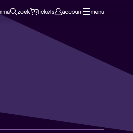
mma
zoek
tickets
account
menu