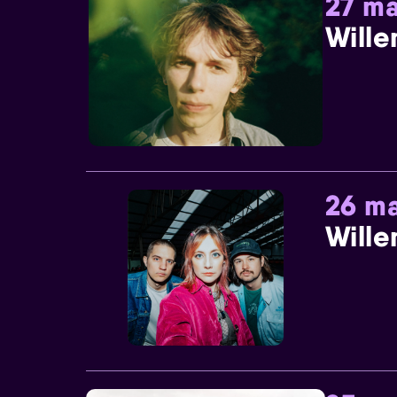
27 ma
Wille
26 ma
Wille