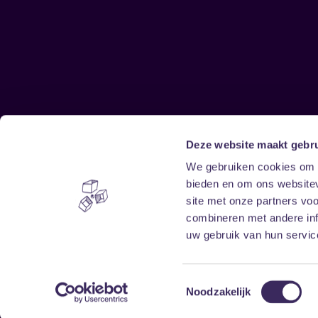
Deze website maakt gebru
Sitemap
We gebruiken cookies om c
bieden en om ons websitev
Home
Disclaimer
site met onze partners vo
Vrijwilligers
Toegankelijkheid
combineren met andere inf
Verhuur
Privacy & cookies
uw gebruik van hun service
Toestemmingsselectie
Noodzakelijk