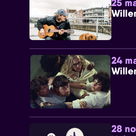
25 ma
Wille
24 ma
Wille
28 n