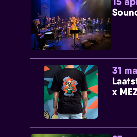
15 ap
Sound
31 ma
Laats
x MEZ