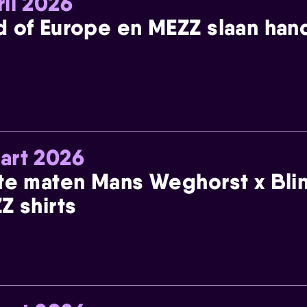
ril 2026
 of Europe en MEZZ slaan han
art 2026
te maten Mans Weghorst x Blin
Z shirts