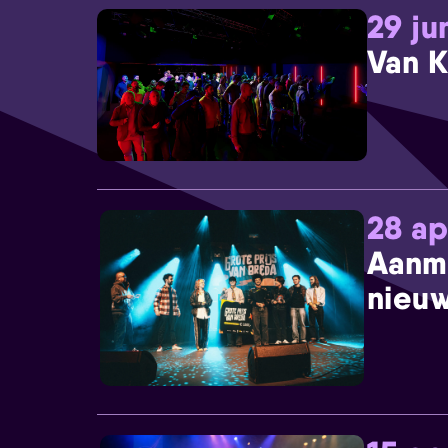
29 ju
Van K
28 ap
Aanm
nieuw