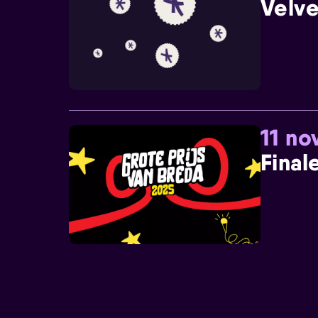
Velve
11 n
Final