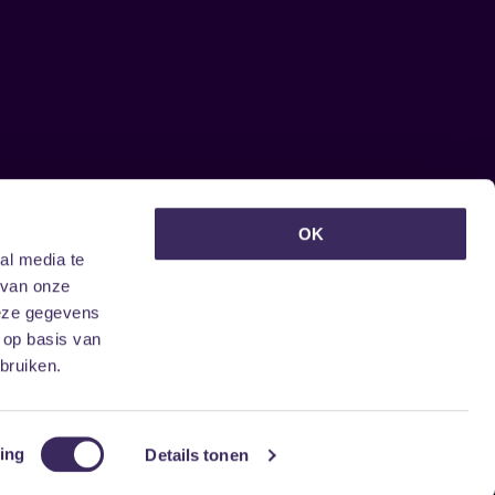
euwsbrief ontvangen?
OK
al media te
 van onze
deze gegevens
 op basis van
bruiken.
ing
Details tonen