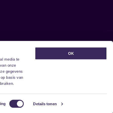
euwsbrief ontvangen?
OK
al media te
 van onze
deze gegevens
 op basis van
bruiken.
ing
Details tonen