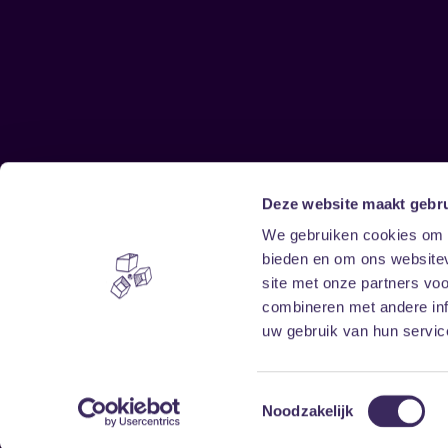
Deze website maakt gebru
Sitemap
We gebruiken cookies om c
bieden en om ons websitev
Home
Disclaimer
site met onze partners vo
Vrijwilligers
Toegankelijkheid
combineren met andere inf
Verhuur
Privacy & cookies
uw gebruik van hun service
Toestemmingsselectie
Noodzakelijk