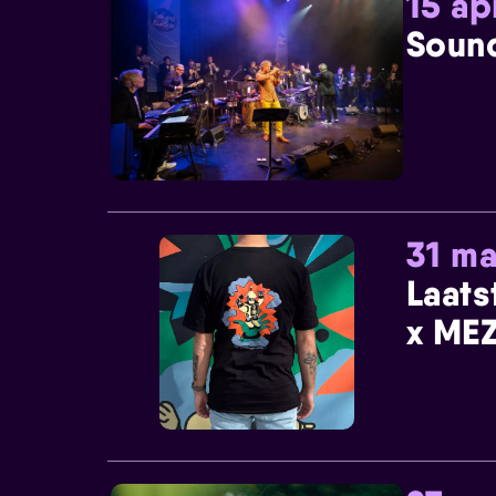
15 ap
Sound
31 ma
Laats
x MEZ