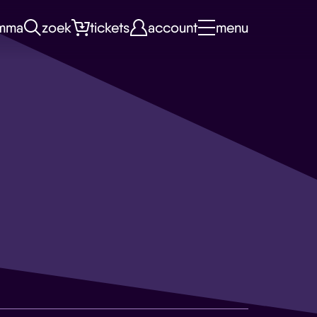
mma
zoek
tickets
account
menu