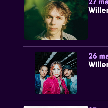
27 ma
Wille
26 ma
Wille