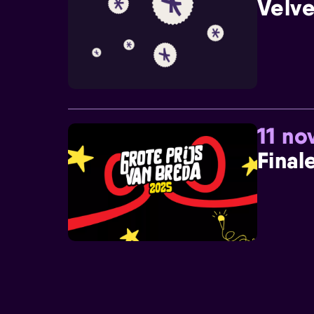
Velve
11 n
Final