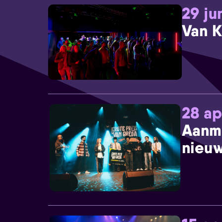
29 ju
Van K
28 ap
Aanm
nieuw