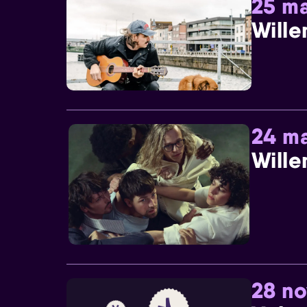
25 ma
Wille
24 ma
Wille
28 n