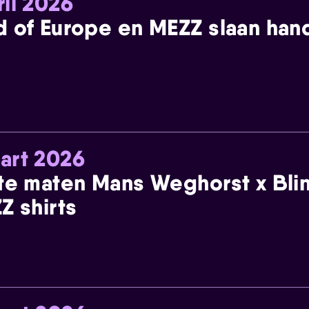
ril 2026
 of Europe en MEZZ slaan han
art 2026
te maten Mans Weghorst x Blin
Z shirts