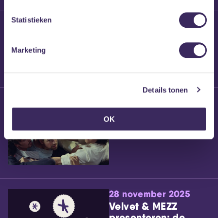
Statistieken
25 maart 2026
Willem’s Blog:
Brennt Vanneste
Marketing
Details tonen
24 maart 2026
Willem’s Blog: Ão
OK
28 november 2025
Velvet & MEZZ
presenteren: de