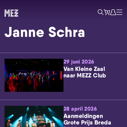
Tickets
Account
Progr
Menu
Zoek
Janne Schra
29 juni 2026
Van Kleine Zaal
naar MEZZ Club
Skip navigatie
28 april 2026
Aanmeldingen
Grote Prijs Breda