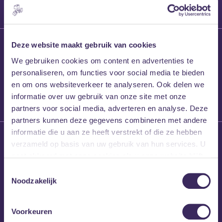
27 maart 2026
Deze website maakt gebruik van cookies
Willem’s Blog:
We gebruiken cookies om content en advertenties te
Frans Kalf
personaliseren, om functies voor social media te bieden
en om ons websiteverkeer te analyseren. Ook delen we
informatie over uw gebruik van onze site met onze
partners voor social media, adverteren en analyse. Deze
partners kunnen deze gegevens combineren met andere
informatie die u aan ze heeft verstrekt of die ze hebben
26 maart 2026
verzameld op basis van uw gebruik van hun services. U
Willem’s Blog: High
gaat akkoord met onze cookies als u onze website blijft
Hi
gebruiken.
Toestemmingsselectie
Noodzakelijk
Voorkeuren