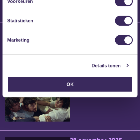
Voorkeuren
Statistieken
25 maart 2026
Willem’s Blog:
Marketing
Brennt Vanneste
Details tonen
24 maart 2026
OK
Willem’s Blog: Ão