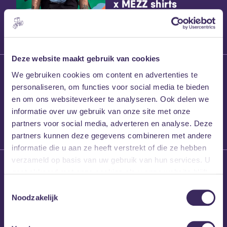
x MEZZ shirts
Deze website maakt gebruik van cookies
27 maart 2026
We gebruiken cookies om content en advertenties te
Willem’s Blog:
personaliseren, om functies voor social media te bieden
Frans Kalf
en om ons websiteverkeer te analyseren. Ook delen we
informatie over uw gebruik van onze site met onze
partners voor social media, adverteren en analyse. Deze
partners kunnen deze gegevens combineren met andere
informatie die u aan ze heeft verstrekt of die ze hebben
verzameld op basis van uw gebruik van hun services. U
26 maart 2026
gaat akkoord met onze cookies als u onze website blijft
Willem’s Blog: High
gebruiken.
Hi
Toestemmingsselectie
Noodzakelijk