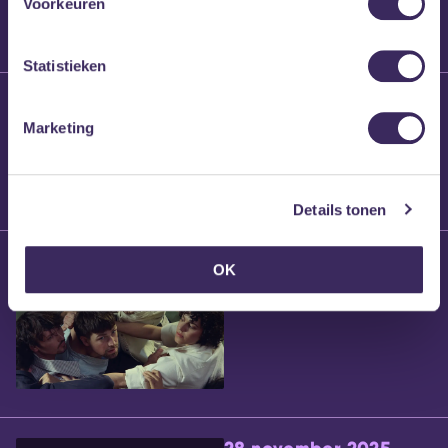
Voorkeuren
Statistieken
25 maart 2026
Willem’s Blog:
Marketing
Brennt Vanneste
Details tonen
24 maart 2026
OK
Willem’s Blog: Ão