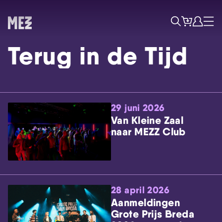
Tickets
Account
Progr
Menu
Zoek
Terug in de Tijd
29 juni 2026
Van Kleine Zaal
naar MEZZ Club
Skip navigatie
28 april 2026
Aanmeldingen
Grote Prijs Breda