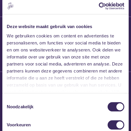
27 maart 2026
Deze website maakt gebruik van cookies
Willem’s Blog:
We gebruiken cookies om content en advertenties te
Frans Kalf
personaliseren, om functies voor social media te bieden
en om ons websiteverkeer te analyseren. Ook delen we
informatie over uw gebruik van onze site met onze
partners voor social media, adverteren en analyse. Deze
partners kunnen deze gegevens combineren met andere
informatie die u aan ze heeft verstrekt of die ze hebben
26 maart 2026
verzameld op basis van uw gebruik van hun services. U
Willem’s Blog: High
gaat akkoord met onze cookies als u onze website blijft
Hi
gebruiken.
Toestemmingsselectie
Noodzakelijk
Voorkeuren