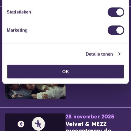
Statistieken
25 maart 2026
Willem’s Blog:
Brennt Vanneste
Marketing
Details tonen
24 maart 2026
Willem’s Blog: Ão
OK
28 november 2025
Velvet & MEZZ
presenteren: de