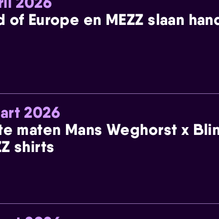
ril 2026
 of Europe en MEZZ slaan han
art 2026
te maten Mans Weghorst x Blin
Z shirts