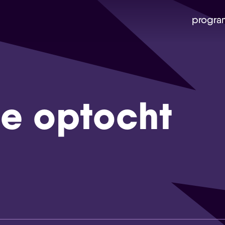
progra
e optocht
Skip navigatie