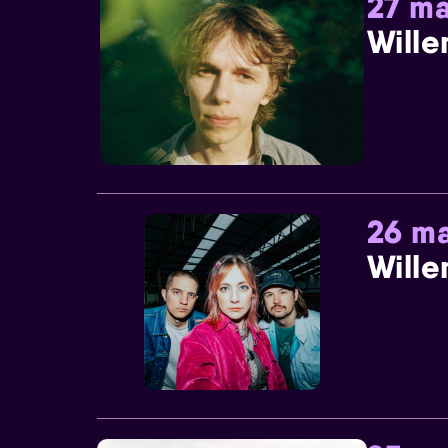
27 ma
Wille
26 ma
Wille