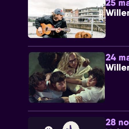
25 ma
Wille
24 ma
Wille
28 n