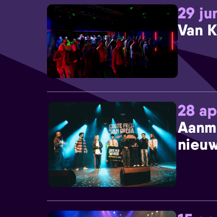
29 ju
Van K
28 ap
Aanm
nieuw