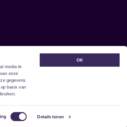
euwsbrief ontvangen?
OK
al media te
 van onze
deze gegevens
 op basis van
bruiken.
ing
Details tonen