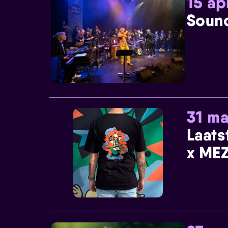
15 ap
Sound
31 ma
Laats
x MEZ