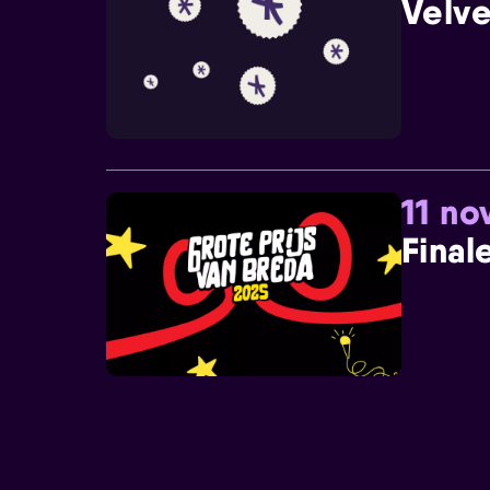
Velve
11 n
Final