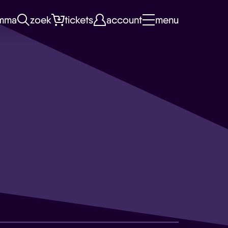
mma
zoek
tickets
account
menu