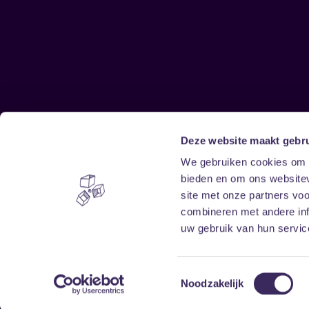
Deze website maakt gebru
Sitemap
We gebruiken cookies om c
bieden en om ons websitev
Home
Disclaimer
site met onze partners vo
Vrijwilligers
Toegankelijkheid
combineren met andere inf
Verhuur
Privacy & cookies
uw gebruik van hun service
Toestemmingsselectie
Noodzakelijk