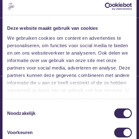
27 maart 2026
Deze website maakt gebruik van cookies
Willem’s Blog:
We gebruiken cookies om content en advertenties te
Frans Kalf
personaliseren, om functies voor social media te bieden
en om ons websiteverkeer te analyseren. Ook delen we
informatie over uw gebruik van onze site met onze
partners voor social media, adverteren en analyse. Deze
partners kunnen deze gegevens combineren met andere
informatie die u aan ze heeft verstrekt of die ze hebben
26 maart 2026
verzameld op basis van uw gebruik van hun services. U
Willem’s Blog: High
gaat akkoord met onze cookies als u onze website blijft
Hi
gebruiken.
Toestemmingsselectie
Noodzakelijk
Voorkeuren