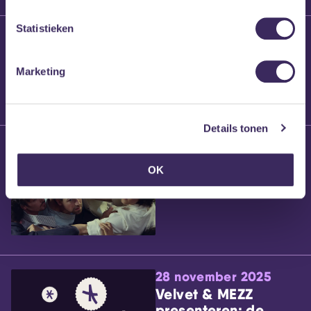
Statistieken
25 maart 2026
Willem’s Blog:
Brennt Vanneste
Marketing
Details tonen
24 maart 2026
Willem’s Blog: Ão
OK
28 november 2025
Velvet & MEZZ
presenteren: de