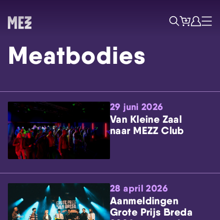
Tickets
Account
Progr
Menu
Zoek
Meatbodies
29 juni 2026
Van Kleine Zaal
naar MEZZ Club
Skip navigatie
28 april 2026
Aanmeldingen
Grote Prijs Breda