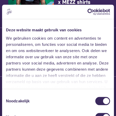
x MEZZ shirts
Deze website maakt gebruik van cookies
27 maart 2026
We gebruiken cookies om content en advertenties te
Willem’s Blog:
personaliseren, om functies voor social media te bieden
Frans Kalf
en om ons websiteverkeer te analyseren. Ook delen we
informatie over uw gebruik van onze site met onze
partners voor social media, adverteren en analyse. Deze
partners kunnen deze gegevens combineren met andere
informatie die u aan ze heeft verstrekt of die ze hebben
verzameld op basis van uw gebruik van hun services. U
26 maart 2026
gaat akkoord met onze cookies als u onze website blijft
Willem’s Blog: High
gebruiken.
Hi
Toestemmingsselectie
Noodzakelijk