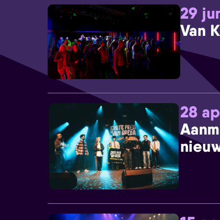
29 ju
Van K
28 ap
Aanm
nieuw