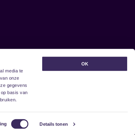
euwsbrief ontvangen?
OK
al media te
 van onze
deze gegevens
 op basis van
bruiken.
ing
Details tonen