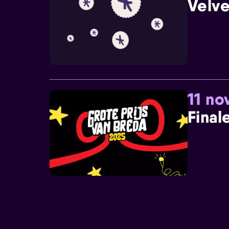
Velve
11 n
Final