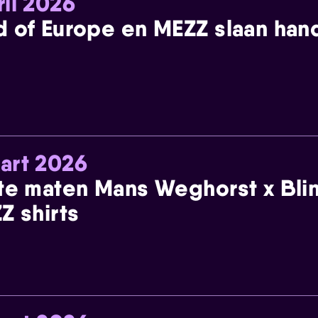
ril 2026
 of Europe en MEZZ slaan han
art 2026
te maten Mans Weghorst x Blin
Z shirts