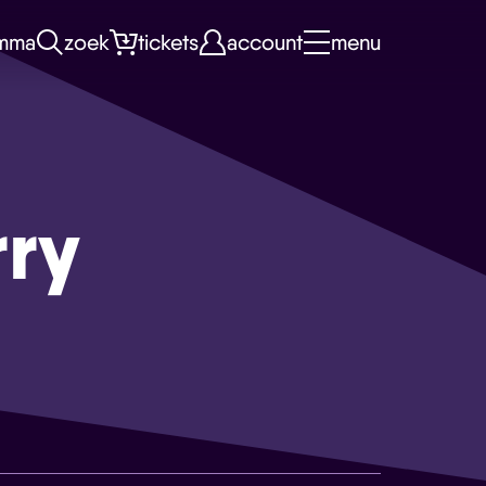
mma
zoek
tickets
account
menu
ry