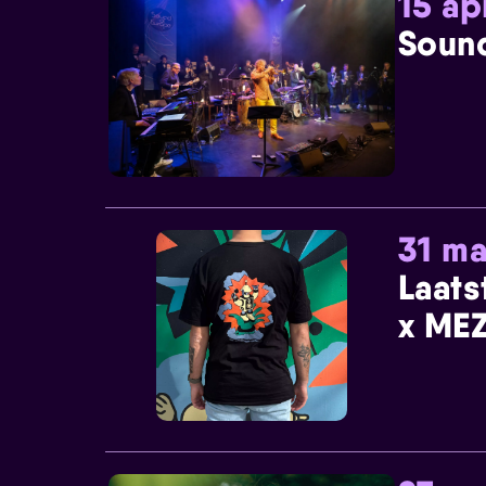
15 ap
Sound
31 ma
Laats
x MEZ