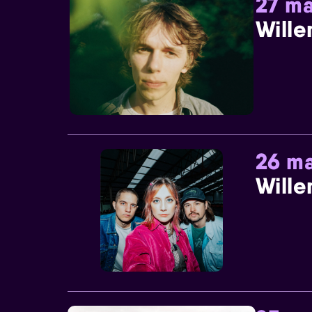
27 ma
Wille
26 ma
Wille