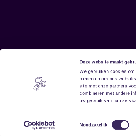
Deze website maakt gebru
Sitemap
We gebruiken cookies om c
bieden en om ons websitev
Home
Disclaimer
site met onze partners vo
Vrijwilligers
Toegankelijkheid
combineren met andere inf
Verhuur
Privacy & cookies
uw gebruik van hun service
Toestemmingsselectie
Noodzakelijk