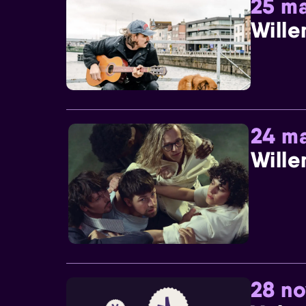
25 ma
Wille
24 ma
Wille
28 n