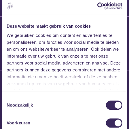
27 maart 2026
Deze website maakt gebruik van cookies
Willem’s Blog:
We gebruiken cookies om content en advertenties te
Frans Kalf
personaliseren, om functies voor social media te bieden
en om ons websiteverkeer te analyseren. Ook delen we
informatie over uw gebruik van onze site met onze
partners voor social media, adverteren en analyse. Deze
partners kunnen deze gegevens combineren met andere
informatie die u aan ze heeft verstrekt of die ze hebben
26 maart 2026
verzameld op basis van uw gebruik van hun services. U
Willem’s Blog: High
gaat akkoord met onze cookies als u onze website blijft
Hi
gebruiken.
Toestemmingsselectie
Noodzakelijk
Voorkeuren