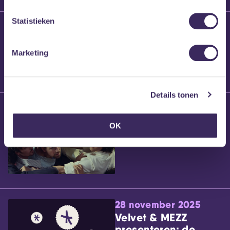
Statistieken
25 maart 2026
Willem’s Blog:
Brennt Vanneste
Marketing
Details tonen
24 maart 2026
Willem’s Blog: Ão
OK
28 november 2025
Velvet & MEZZ
presenteren: de