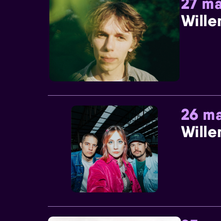
27 ma
Wille
26 ma
Wille