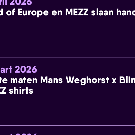
ril 2026
 of Europe en MEZZ slaan han
art 2026
te maten Mans Weghorst x Blin
Z shirts