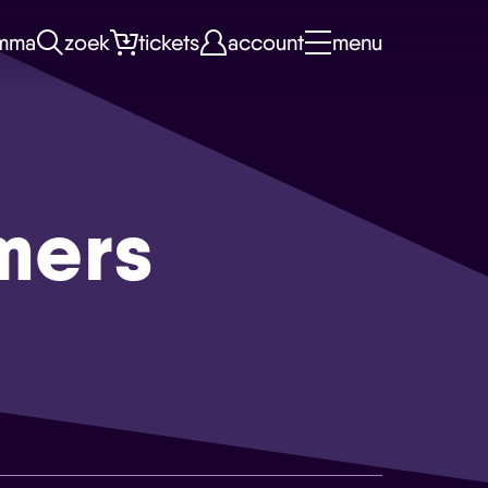
mma
zoek
tickets
account
menu
mers