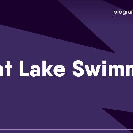
progra
at Lake Swim
Skip navigatie