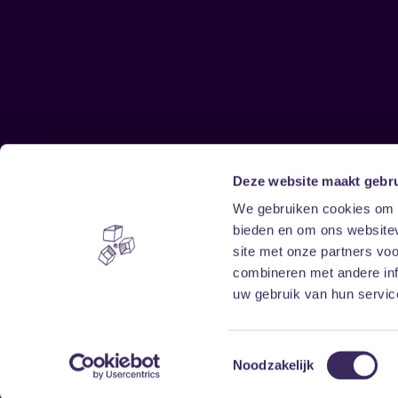
Deze website maakt gebru
Sitemap
We gebruiken cookies om c
bieden en om ons websitev
Home
Disclaimer
site met onze partners vo
Vrijwilligers
Toegankelijkheid
combineren met andere inf
Verhuur
Privacy & cookies
uw gebruik van hun service
Toestemmingsselectie
Noodzakelijk