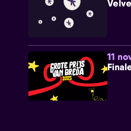
Velve
11 n
Final