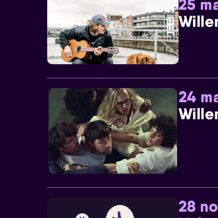
25 ma
Wille
24 ma
Wille
28 n