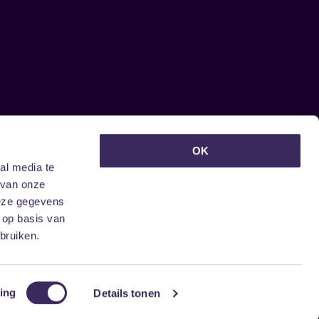
euwsbrief ontvangen?
OK
al media te
 van onze
deze gegevens
 op basis van
bruiken.
ing
Details tonen