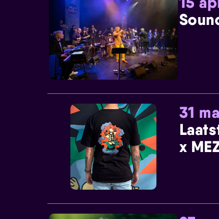
15 ap
Sound
31 ma
Laats
x MEZ