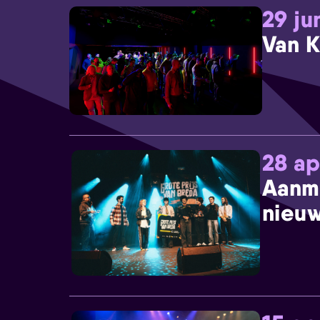
29 ju
Van K
28 ap
Aanm
nieuw