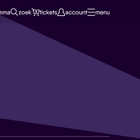
mma
zoek
tickets
account
menu