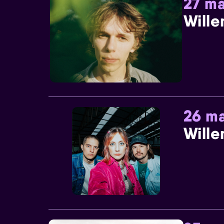
27 ma
Wille
26 ma
Wille