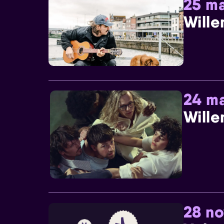
25 ma
Wille
24 ma
Wille
28 n