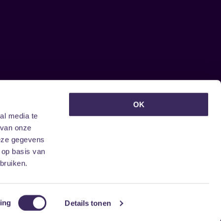
euwsbrief ontvangen?
OK
al media te
 van onze
deze gegevens
 op basis van
bruiken.
ing
Details tonen