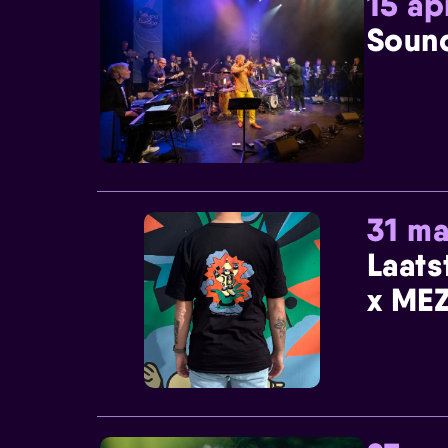
15 ap
Sound
31 ma
Laats
x MEZ