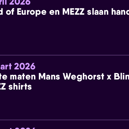
ril 2026
 of Europe en MEZZ slaan han
art 2026
te maten Mans Weghorst x Blin
Z shirts