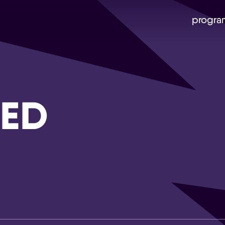
progra
ED
Skip navigatie