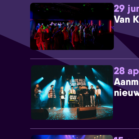
29 ju
Van K
28 ap
Aanm
nieuw