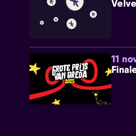
Velve
11 n
Final