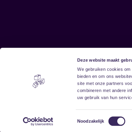
Deze website maakt gebru
Sitemap
We gebruiken cookies om c
bieden en om ons websitev
Home
Disclaimer
site met onze partners vo
Vrijwilligers
Toegankelijkheid
combineren met andere inf
Verhuur
Privacy & cookies
uw gebruik van hun service
Toestemmingsselectie
Noodzakelijk