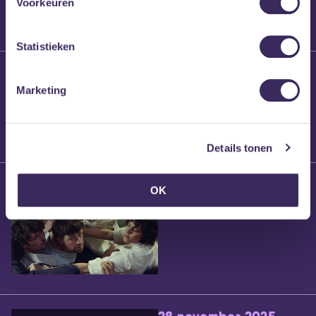
Voorkeuren
Statistieken
25 maart 2026
Willem’s Blog:
Marketing
Brennt Vanneste
Details tonen
24 maart 2026
OK
Willem’s Blog: Ão