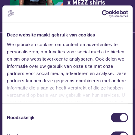
x MEZZ shirts
Deze website maakt gebruik van cookies
27 maart 2026
We gebruiken cookies om content en advertenties te
Willem’s Blog:
personaliseren, om functies voor social media te bieden
Frans Kalf
en om ons websiteverkeer te analyseren. Ook delen we
informatie over uw gebruik van onze site met onze
partners voor social media, adverteren en analyse. Deze
partners kunnen deze gegevens combineren met andere
informatie die u aan ze heeft verstrekt of die ze hebben
verzameld op basis van uw gebruik van hun services. U
26 maart 2026
gaat akkoord met onze cookies als u onze website blijft
Willem’s Blog: High
gebruiken.
Hi
Toestemmingsselectie
Noodzakelijk