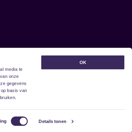
euwsbrief ontvangen?
OK
al media te
 van onze
deze gegevens
 op basis van
bruiken.
ing
Details tonen