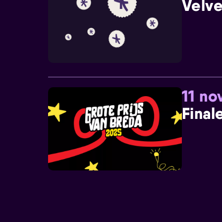
Velve
11 n
Final