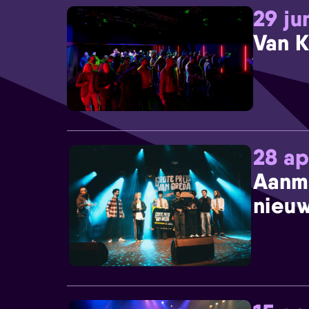
29 ju
Van K
28 ap
Aanm
nieuw