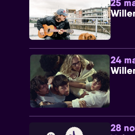
25 ma
Wille
24 ma
Wille
28 n