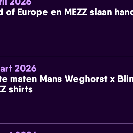
ril 2026
 of Europe en MEZZ slaan han
art 2026
te maten Mans Weghorst x Blin
Z shirts