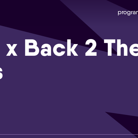
progra
x Back 2 Th
s
Skip navigatie