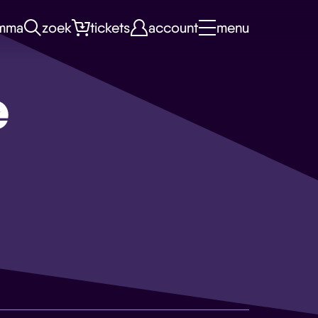
mma
zoek
tickets
account
menu
e