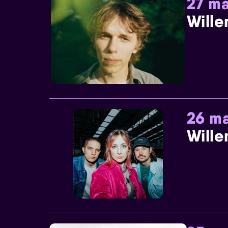
27 ma
Wille
26 ma
Wille