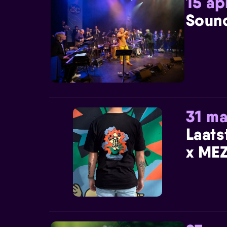
15 ap
Sound
31 ma
Laats
x MEZ