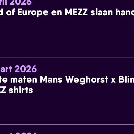
ril 2026
 of Europe en MEZZ slaan han
art 2026
te maten Mans Weghorst x Blin
Z shirts