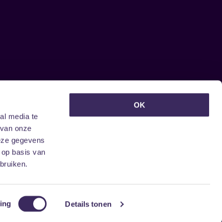
euwsbrief ontvangen?
OK
al media te
 van onze
deze gegevens
 op basis van
bruiken.
ing
Details tonen