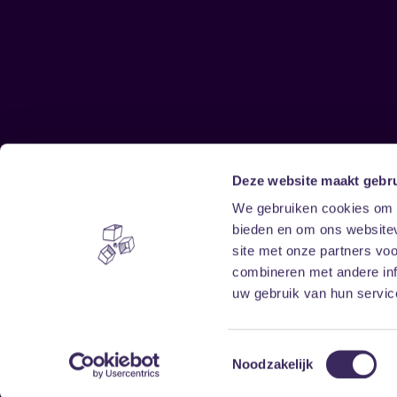
Deze website maakt gebru
Sitemap
We gebruiken cookies om c
bieden en om ons websitev
Home
Disclaimer
site met onze partners vo
Vrijwilligers
Toegankelijkheid
combineren met andere inf
Verhuur
Privacy & cookies
uw gebruik van hun service
Toestemmingsselectie
Noodzakelijk