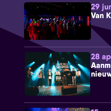
29 ju
Van K
28 ap
Aanm
nieuw