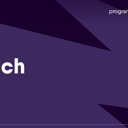
progra
ach
Skip navigatie