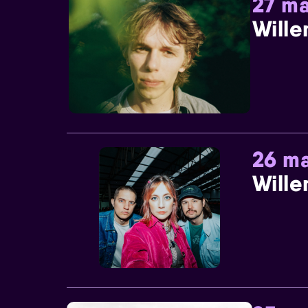
27 ma
Wille
26 ma
Wille