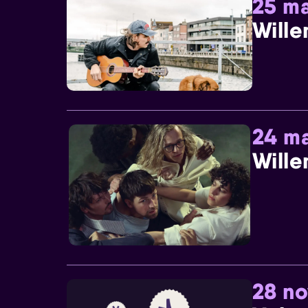
25 ma
Wille
24 ma
Wille
28 n