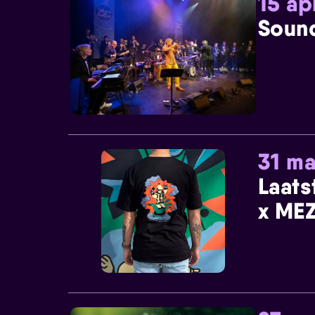
15 ap
Sound
31 ma
Laats
x MEZ