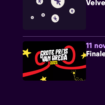
Velve
11 n
Final