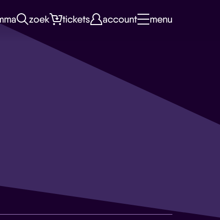
mma
zoek
tickets
account
menu